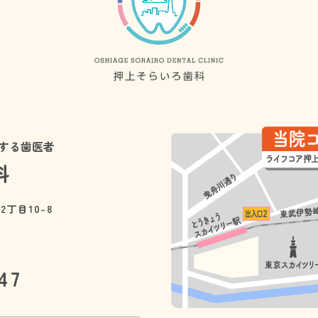
する歯医者
科
2丁目10-8
47