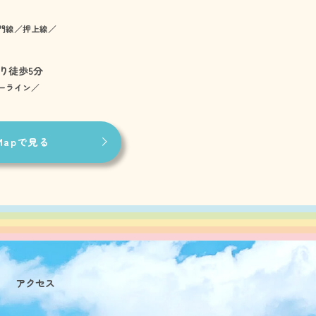
門線／押上線／
）
り徒歩5分
ーライン／
 Mapで見る
アクセス