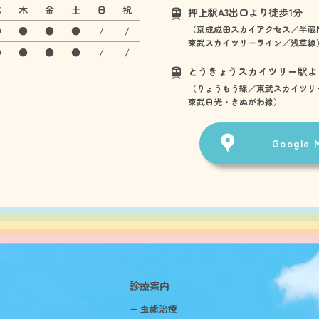
水
木
金
土
日
祝
押上駅A3出口より徒歩1分
（京成成田スカイアクセス／半蔵
●
●
●
●
/
/
東武スカイツリーライン／浅草線
●
●
●
●
/
/
とうきょうスカイツリー駅よ
（りょうもう線／東武スカイツリ
東武日光・きぬがわ線）
Google
診療案内
− 虫歯治療