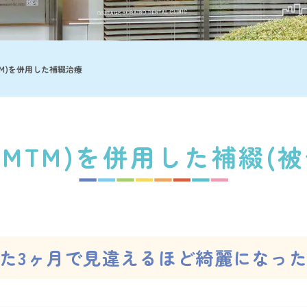
TM)を併用した補綴治療
MTM)を併用した
補綴(被
た3ヶ月で
見違えるほど綺麗になっ