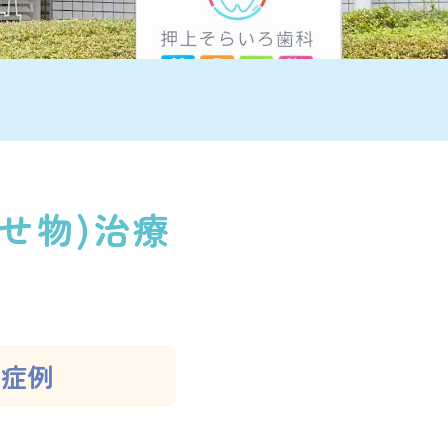
せ物)治療
た症例