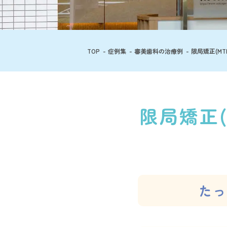
TOP
症例集
審美歯科の治療例
限局矯正(M
限局矯正(
たっ